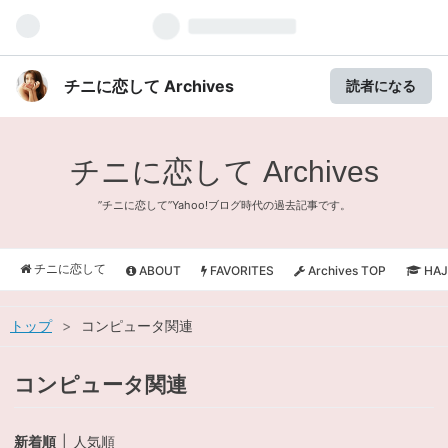
チニに恋して Archives
読者になる
チニに恋して Archives
”チニに恋して”Yahoo!ブログ時代の過去記事です。
チニに恋して
ABOUT
FAVORITES
Archives TOP
HAJ
トップ
>
コンピュータ関連
コンピュータ関連
新着順
人気順